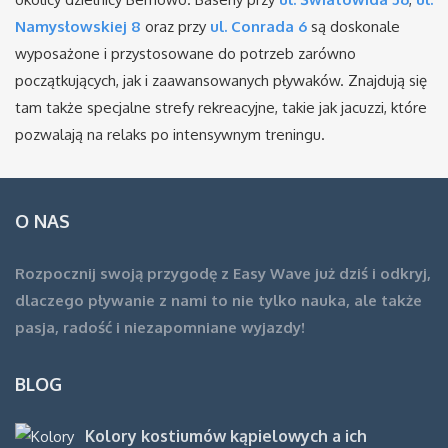
Namysłowskiej 8
oraz przy
ul. Conrada 6
są doskonale
wyposażone i przystosowane do potrzeb zarówno
początkujących, jak i zaawansowanych pływaków. Znajdują się
tam także specjalne strefy rekreacyjne, takie jak jacuzzi, które
pozwalają na relaks po intensywnym treningu.
O NAS
Rozpocznij swoją przygodę z Easy Wave już dziś i odkryj,
dlaczego pływanie z nami to nie tylko nauka, ale także
pasja, radość i niezapomniane wyjazdy!
BLOG
Kolory kostiumów kąpielowych a ich