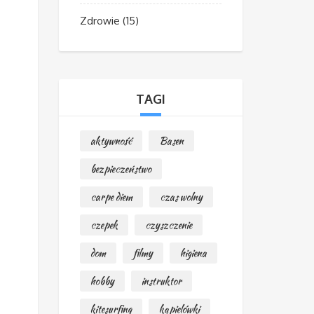
Zdrowie
(15)
TAGI
aktywność
Basen
bezpieczeństwo
carpe diem
czas wolny
czepek
czyszczenie
dom
filmy
higiena
hobby
instruktor
kitesurfing
kąpielówki