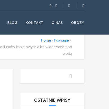
BLOG
KONTAKT
O NAS
OBOZY
Home
Pływanie
ostiumów kąpielowych a ich widoczność pod
wodą
OSTATNIE WPISY