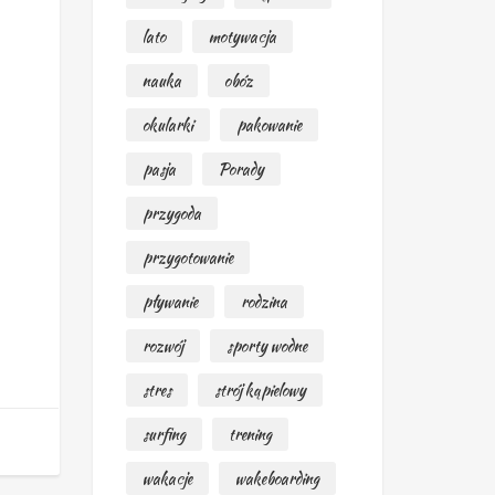
lato
motywacja
nauka
obóz
okularki
pakowanie
pasja
Porady
przygoda
przygotowanie
pływanie
rodzina
rozwój
sporty wodne
stres
strój kąpielowy
surfing
trening
wakacje
wakeboarding