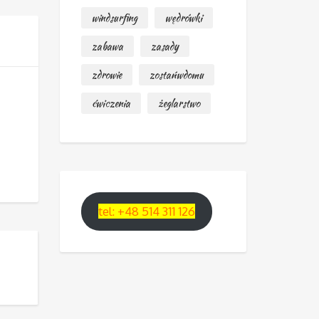
windsurfing
wędrówki
zabawa
zasady
zdrowie
zostańwdomu
ćwiczenia
żeglarstwo
tel: +48 514 311 126