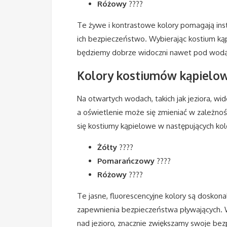
Różowy
????
Te żywe i kontrastowe kolory pomagają ins
ich bezpieczeństwo. Wybierając kostium k
będziemy dobrze widoczni nawet pod wodą
Kolory kostiumów kąpielow
Na otwartych wodach, takich jak jeziora, wi
a oświetlenie może się zmieniać w zależnoś
się kostiumy kąpielowe w następujących kol
Żółty
????
Pomarańczowy
????
Różowy
????
Te jasne, fluorescencyjne kolory są doskon
zapewnienia bezpieczeństwa pływających. W
nad jezioro, znacznie zwiększamy swoje be