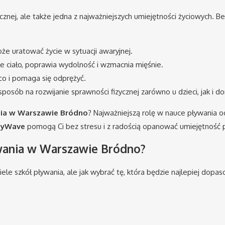
cznej, ale także jedna z najważniejszych umiejętności życiowych. B
e uratować życie w sytuacji awaryjnej.
e ciało, poprawia wydolność i wzmacnia mięśnie.
co i pomaga się odprężyć.
posób na rozwijanie sprawności fizycznej zarówno u dzieci, jak i do
nia w Warszawie Bródno
? Najważniejszą rolę w nauce pływania o
asyWave
pomogą Ci bez stresu i z radością opanować umiejętność 
ywania w Warszawie Bródno?
iele szkół pływania, ale jak wybrać tę, która będzie najlepiej do