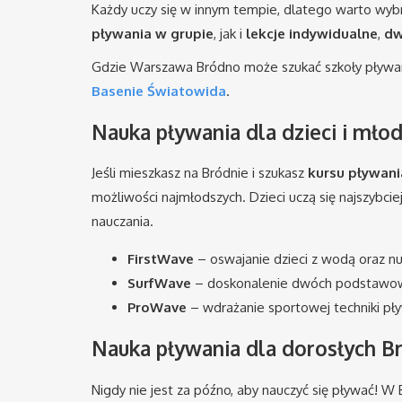
Każdy uczy się w innym tempie, dlatego warto wybr
pływania w grupie
, jak i
lekcje indywidualne
,
dw
Gdzie Warszawa Bródno może szukać szkoły pływani
Basenie Światowida
.
Nauka pływania dla dzieci i mł
Jeśli mieszkasz na Bródnie i szukasz
kursu pływani
możliwości najmłodszych. Dzieci uczą się najszybci
nauczania.
FirstWave
– oswajanie dzieci z wodą oraz 
SurfWave
– doskonalenie dwóch podstawowyc
ProWave
– wdrażanie sportowej techniki pływ
Nauka pływania dla dorosłych B
Nigdy nie jest za późno, aby nauczyć się pływać!