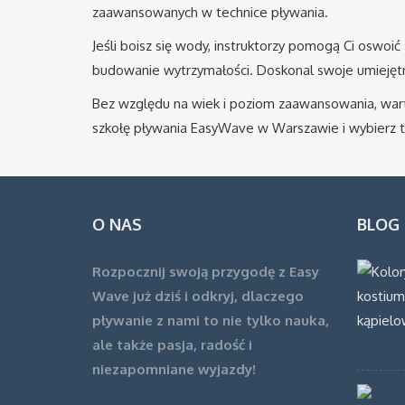
zaawansowanych w technice pływania.
Jeśli boisz się wody, instruktorzy pomogą Ci oswoić
budowanie wytrzymałości. Doskonal swoje umiejęt
Bez względu na wiek i poziom zaawansowania, warto 
szkołę pływania EasyWave w Warszawie i wybierz tę
O NAS
BLOG
Rozpocznij swoją przygodę z Easy
Wave już dziś i odkryj, dlaczego
pływanie z nami to nie tylko nauka,
ale także pasja, radość i
niezapomniane wyjazdy!