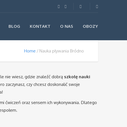
BLOG
KONTAKT
O NAS
OBOZY
Home
Nauka pływania Bródno
le nie wiesz, gdzie znaleźć dobrą
szkołę nauki
ero zaczynasz, czy chcesz doskonalić swoje
a!
jami ćwiczeń oraz sensem ich wykonywania. Dlatego
zespołem.