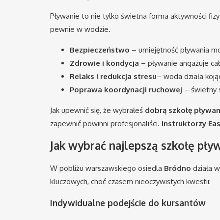
Pływanie to nie tylko świetna forma aktywności fizy
pewnie w wodzie.
Bezpieczeństwo
– umiejętność pływania moż
Zdrowie i kondycja
– pływanie angażuje cał
Relaks i redukcja stresu
– woda działa koją
Poprawa koordynacji ruchowej
– świetny s
Jak upewnić się, że wybrałeś
dobrą szkołę pływa
zapewnić powinni profesjonaliści.
Instruktorzy E
Jak wybrać najlepszą szkołę pł
W pobliżu warszawskiego osiedla
Bródno
działa w
kluczowych, choć czasem nieoczywistych kwestii:
Indywidualne podejście do kursantów