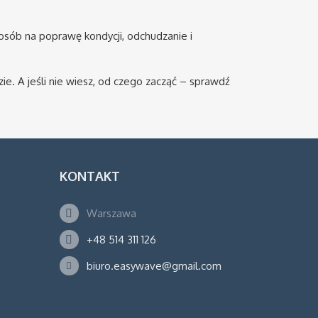
posób na poprawę kondycji, odchudzanie i
ie. A jeśli nie wiesz, od czego zacząć – sprawdź
KONTAKT
Warszawa
+48 514 311 126
biuro.easywave@gmail.com