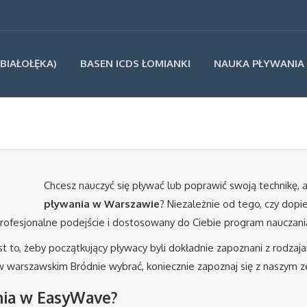
BIAŁOŁĘKA)
BASEN ICDS ŁOMIANKI
NAUKA PŁYWANIA
Chcesz nauczyć się pływać lub poprawić swoją technikę, a
pływania w Warszawie
? Niezależnie od tego, czy dopi
 profesjonalne podejście i dostosowany do Ciebie program nauczani
st to, żeby początkujący pływacy byli dokładnie zapoznani z rodza
a w warszawskim Bródnie wybrać, koniecznie zapoznaj się z naszym 
nia w EasyWave?