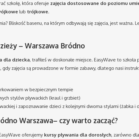
ać szkołę, która oferuje
zajęcia dostosowane do poziomu umie
ójkowe
lub
trójkowe
.
a? Bliskość basenu, na którym odbywają się zajęcia, jest ważna.
odzieży – Warszawa Bródno
a dla dziecka
, trafiłeś w doskonałe miejsce. EasyWave to szkoła 
ej, gdy zajęcia są prowadzone w formie zabawy, dlatego nasi instr
nurkowaniem w bezpiecznym tempie
h stylów pływackich (kraul i grzbiet)
ackiej i zapoznawanie dzieci z kolejnymi dwoma stylami (żabka i d
ródno Warszawa– czy warto zacząć?
 W EasyWave oferujemy
kursy pływania dla dorosłych
, zarówno dla